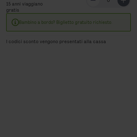
0
dall'aeroporto al centro di Vienna
15 anni viaggiano
gratis
Bambino a bordo? Biglietto gratuito richiesto.
Acquista subito il biglietto!
Con uno sconto a partire da 7,00 €.
I codici sconto vengono presentati alla cassa
Perché vale la pena viaggiare
con il CAT