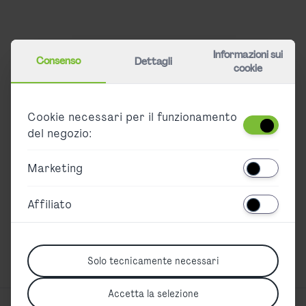
Contatti
Chi siamo
Informazioni sui
Consenso
Dettagli
cookie
Carriera
Stampa
Cookie necessari per il funzionamento
Partner
del negozio:
Accessibility
Marketing
Barrierefreier Ticketkauf
Declaration on accessibility
Affiliato
Sitemap
Solo tecnicamente necessari
Accetta la selezione
German Version
|
English Version
|
Spanish Version
|