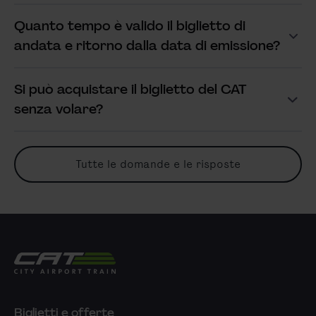
Quanto tempo è valido il biglietto di
Mostra risposta
andata e ritorno dalla data di emissione?
Si può acquistare il biglietto del CAT
Mostra risposta
senza volare?
Tutte le domande e le risposte
City Airport Train
Biglietti e offerte