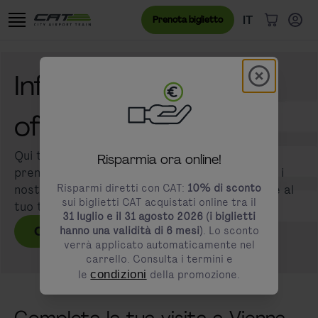
Vai al contenuto
Vai al banner dei cookie
Menu lingua
Lingua attual
IT
Prenota biglietto
Articoli n
Modal schl
Informazioni sulle
modals.promotion.title
offerte aggiuntive
Qui trovi, in sintesi, tutte le offerte che puoi
Risparmia ora online!
prenotare direttamente online oppure presso i
Risparmi diretti con CAT:
10% di sconto
nostri sportelli di vendita in aeroporto insieme al
sui biglietti CAT acquistati online tra il
tuo trasferimento aeroportuale.
31 luglio e il 31 agosto 2026 (i biglietti
Confronta le offerte
hanno una validità di 6 mesi)
. Lo sconto
verrà applicato automaticamente nel
carrello. Consulta i termini e
le
condizioni
della promozione.