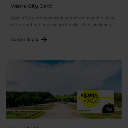
Vienna City Card
Approfitta dei numerosi sconti nei musei e nelle
attrazioni più interessanti della città, incluso un
biglietto per i mezzi pubblici e un tour Hop-On
Hop-Off.
Scopri di più