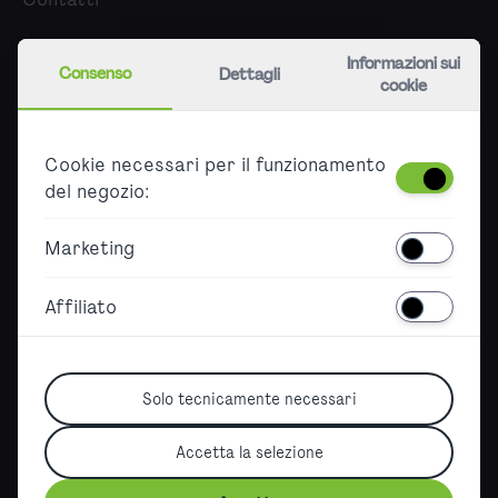
Chi siamo
Informazioni sui
Consenso
Dettagli
cookie
Carriera
Stampa
Cookie necessari per il funzionamento
Partner
del negozio:
Accessibility
Marketing
Barrierefreier Ticketkauf
Declaration on accessibility
Affiliato
Sitemap
Solo tecnicamente necessari
Accetta la selezione
German Version
|
English Version
|
Spanish Version
|