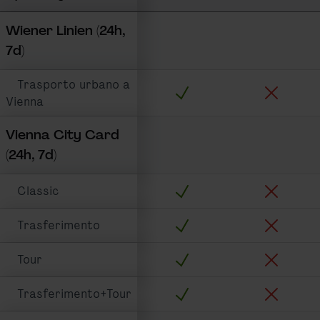
Wiener Linien (24h,
7d)
Trasporto urbano a
Trasporto urbano include:
Sightseein
Vienna
Vienna City Card
(24h, 7d)
Trasporto urbano include:
Sightseein
Classic
Trasporto urbano include:
Sightseein
Trasferimento
Trasporto urbano include:
Sightseein
Tour
Trasporto urbano include:
Sightseein
Trasferimento+Tour