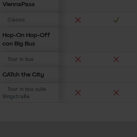
ViennaPass
Trasporto urbano include:
Sightseein
Classic
Hop-On Hop-Off
con Big Bus
Trasporto urbano include:
Sightseein
Tour in bus
CATch the City
Tour in bus sulla
Trasporto urbano include:
Sightseein
Ringstraße