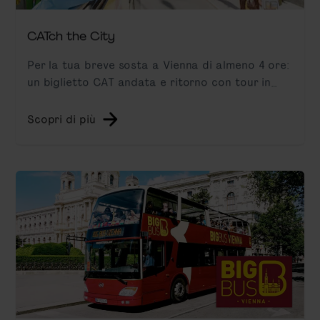
CATch the City
Per la tua breve sosta a Vienna di almeno 4 ore:
un biglietto CAT andata e ritorno con tour in
bus Hop-On Hop-Off incluso passando di fronte
agli edifici più belli della Ringstraße.
Scopri di più