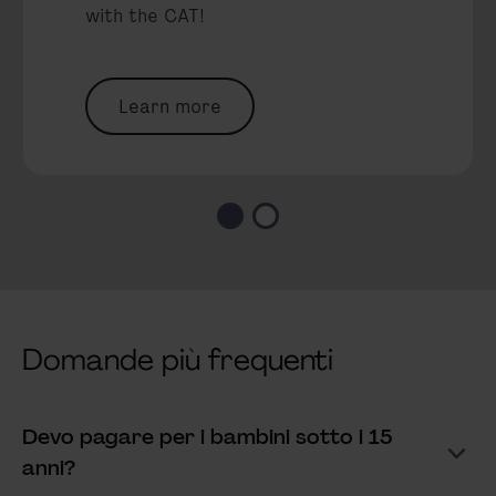
with the CAT!
Learn more
Domande più frequenti
Devo pagare per i bambini sotto i 15
Mostra risposta
anni?