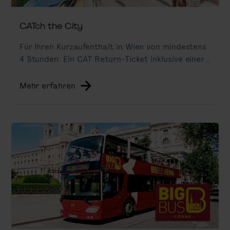
CATch the City
Für Ihren Kurzaufenthalt in Wien von mindestens
4 Stunden: Ein CAT Return-Ticket inklusive einer
Hop On Hop Off Bus-Tour vorbei an den
wichtigsten Gebäuden der Ringstraße.
Mehr erfahren