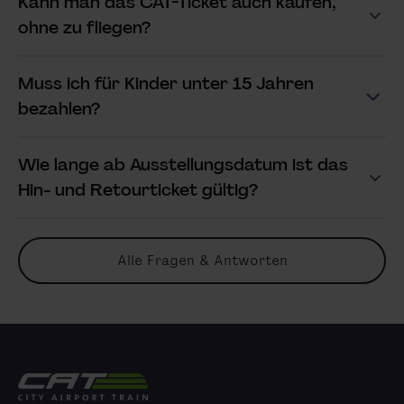
Kann man das CAT-Ticket auch kaufen,
Antwort anzeigen
ohne zu fliegen?
Muss ich für Kinder unter 15 Jahren
Antwort anzeigen
bezahlen?
Wie lange ab Ausstellungsdatum ist das
Antwort anzeigen
Hin- und Retourticket gültig?
Alle Fragen & Antworten
City Airport Train