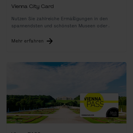
Vienna City Card
Nutzen Sie zahlreiche Ermäßigungen in den
spannendsten und schönsten Museen oder
Sehenswürdigkeiten der Stadt bis hin zum
integrierten Stadtverkehr-Ticket und einer Hop-
Mehr erfahren
On Hop-Off Tour.