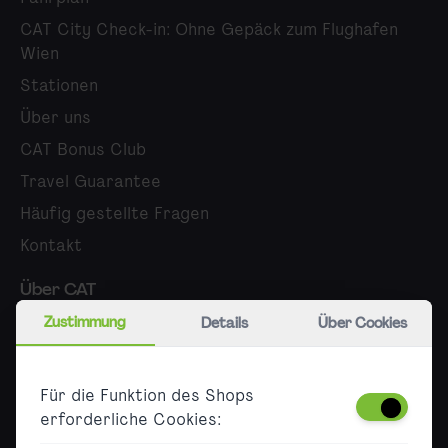
CAT City Check-in: Ohne Gepäck zum Flughafen
Wien
Stationen
Über uns
CAT Bonus Club
Travel Guarantee
Häufig gestellte Fragen
Kontakt
Über CAT
Zustimmung
Details
Über Cookies
Karriere
Presse
Für die Funktion des Shops
B2B
erforderliche Cookies:
Barrierefreiheit