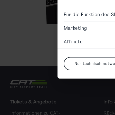
Für die Funktion des 
Marketing
Affiliate
Nur technisch notw
City Airport Train
Tickets & Angebote
Info
Informationen zu CAT-
Rück