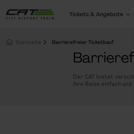
zum Inhalt springen
Zum Cookie Banner springen
Tickets & Angebote
Hauptnavigation
Startseite
Barrierefreier Ticketkauf
Barriere
Der CAT bietet verschi
ihre Reise einfach und