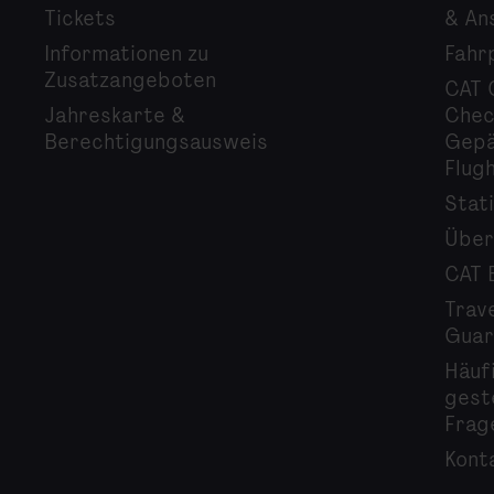
Tickets
& An
Informationen zu
Fahr
Zusatzangeboten
CAT 
Jahreskarte &
Chec
Berechtigungsausweis
Gepä
Flug
Stat
Über
CAT 
Trav
Guar
Häuf
gest
Frag
Kont