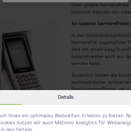
Über unsere barrierefreie
jederzeit bequem von zuha
An unseren barrierefreien 
In der Gepäcksausgabehal
barrierefrei zugängliche T
sind mit einem EasyTouchP
beispielsweise auch aus de
werden kann.
Zusätzlich bieten die Kios
kontrastreicher schwarzer
Benutzeroberfläche, um d
Sehbeeinträchtigungen zu 
Details
die Kioske Unterstützung 
werden.
um Ihnen ein optimales Webseiten-Erlebnis zu bieten. N
Persönlicher Ticketverkauf
ookies nutzen wir auch Matomo Analytics für Webanaly
in den Details.