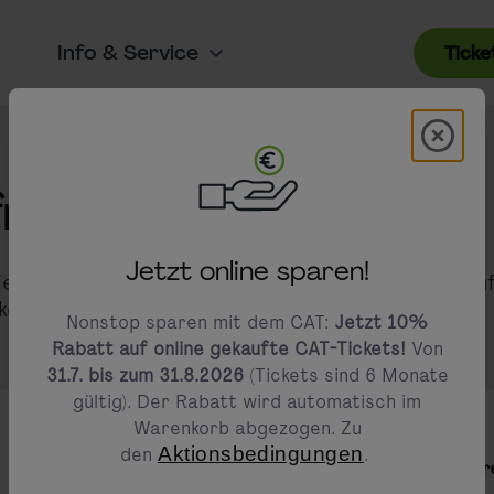
Info & Service
Ticke
Modal 
modals.promotion.title
frei zum CAT-Ticket
Jetzt online sparen!
edene barrierefreie Möglichkeiten zum Ticketkauf
 komfortabel buchen können.
Nonstop sparen mit dem CAT:
Jetzt 10%
Rabatt auf online gekaufte CAT-Tickets!
Von
31.7. bis zum 31.8.2026
(Tickets sind 6 Monate
gültig). Der Rabatt wird automatisch im
Warenkorb abgezogen. Zu
den
Aktionsbedingungen
.
Online auf unserer barrier