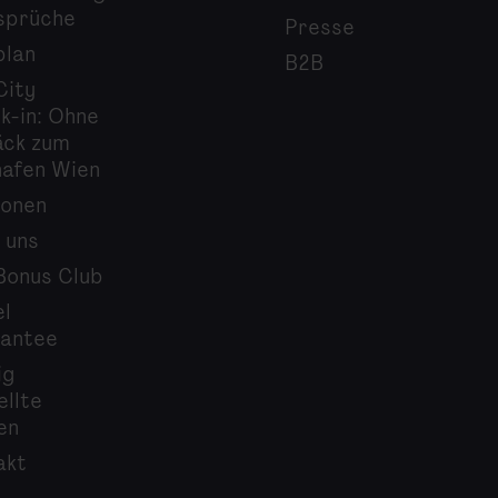
sprüche
Presse
plan
B2B
City
k-in: Ohne
ck zum
hafen Wien
ionen
 uns
Bonus Club
el
antee
ig
ellte
en
akt