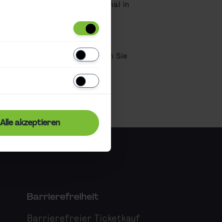
uch direkt bei unserem Personal in
en Wien.
eiseantritt möglich ist, können Sie
 bei unseren Train Attendants
lich ohne Aufpreis.
Alle akzeptieren
Barrierefreiheit
Barrierefreier Ticketkauf