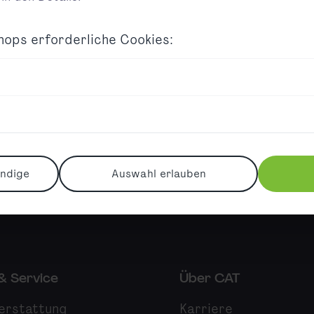
CAT-Tickets erhalten Sie a
Wien Mitte und am Flughaf
Shops erforderliche Cookies:
Ticketkauf im Zug
Falls kein Ticketkauf vor R
Ihr CAT-Ticket auch direkt
erwerben – selbstverständ
endige
Auswahl erlauben
 & Service
Über CAT
erstattung
Karriere