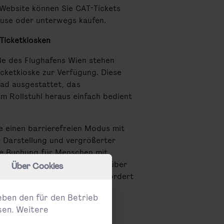
 Website können Sie CAT-Tickets
use oder unterwegs kaufen.
Ticketkiosken
le des Flughafens Wien stehen
icketkioske zur Verfügung. Diese
ad ausgestattet, das
m Rollstuhl heraus einfach bedient
ke einen barrierefreien Modus mit
 Darstellung und vergrößerter
ie Buchung für Menschen mit
erleichtern. Bei Bedarf kann über
Über Cookies
durch unser Callcenter angefordert
eben den für den Betrieb
sen. Weitere