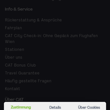
Info & Service
Rückerstattung & Ansprüche
Fahrplan
CAT City Check-in: Ohne Gepäck zum Flughafen
Wien
Stationen
Über uns
CAT Bonus Club
Travel Guarantee
Häufig gestellte Fragen
Kontakt
Über CAT
Zustimmung
Details
Über Cookies