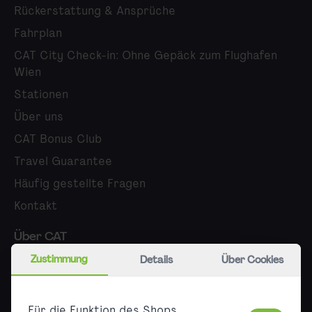
Rückerstattung & Ansprüche
Fahrplan
CAT City Check-in: Ohne Gepäck zum Flughafen
Wien
Stationen
Über uns
CAT Bonus Club
Travel Guarantee
Häufig gestellte Fragen
Kontakt
Über CAT
Zustimmung
Details
Über Cookies
Karriere
Presse
Für die Funktion des Shops
B2B