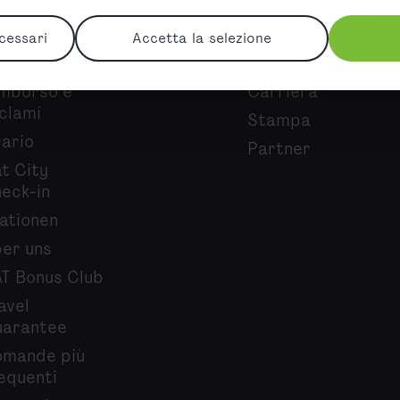
cessari
Accetta la selezione
fo e servizio
Chi siamo
mborso e
Carriera
clami
Stampa
ario
Partner
t City
eck-in
ationen
er uns
T Bonus Club
avel
arantee
mande più
equenti