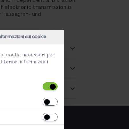
e and independent arbitration
 If electronic transmission is
r Passagier- und
nformazioni sui cookie
e ai cookie necessari per
Ulteriori informazioni