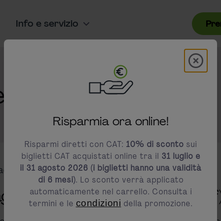
Info e servizio
Pre
Modal 
modals.promotion.title
estions?
Risparmia ora online!
Risparmi diretti con CAT:
10% di sconto
sui
biglietti CAT acquistati online tra il
31 luglio e
il 31 agosto 2026 (i biglietti hanno una validità
act us via email at
.
legal@cityairporttrain.com
di 6 mesi)
. Lo sconto verrà applicato
gier- und Fahrgastrechte (apf
automaticamente nel carrello. Consulta i
termini e le
condizioni
della promozione.