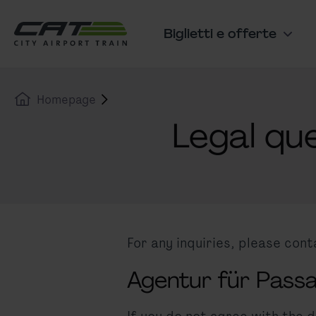
Vai al contenuto
Vai al banner dei cookie
Biglietti e offerte
Navigazione principale
Homepage
Legal qu
For any inquiries, please cont
Agentur für Passa