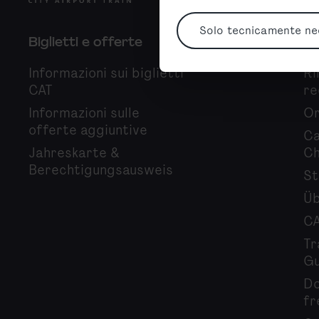
Solo tecnicamente ne
Biglietti e offerte
In
Informazioni sui biglietti
Ri
CAT
re
Informazioni sulle
Or
offerte aggiuntive
Ca
Jahreskarte &
Ch
Berechtigungsausweis
St
Üb
CA
Tr
Gu
Do
fr