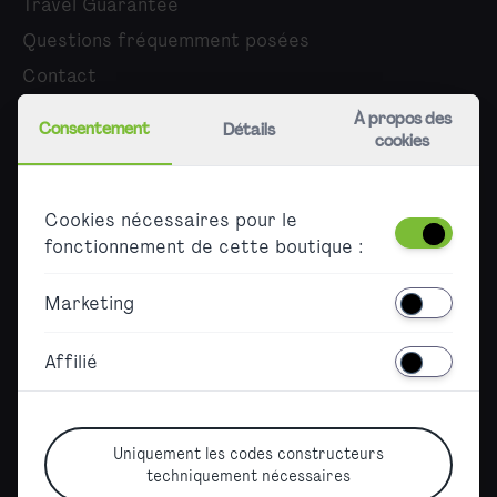
Travel Guarantee
Questions fréquemment posées
Contact
À propos des
À propos de nous
Consentement
Détails
cookies
Carrière
Presse
Cookies nécessaires pour le
Partenaires
fonctionnement de cette boutique :
Accessibility
Marketing
Barrierefreier Ticketkauf
Affilié
Declaration on accessibility
Sitemap
Uniquement les codes constructeurs
techniquement nécessaires