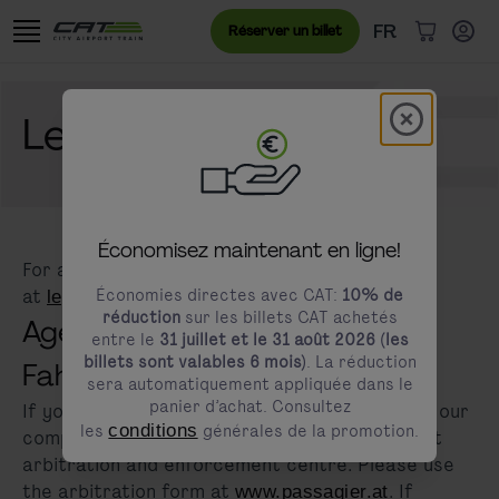
Aller au contenu
Aller à la bannière des cookies
Menu de langue
Langue actuell
FR
Réserver un billet
Article(s)
Modal schl
Legal questions?
modals.promotion.title
Économisez maintenant en ligne!
For any inquiries, please contact us via email
at
Économies directes avec CAT:
.
10% de
legal@cityairporttrain.com
réduction
sur les billets CAT achetés
Agentur für Passagier- und
entre le
31 juillet et le 31 août 2026 (les
billets sont valables 6 mois)
. La réduction
Fahrgastrechte (apf)
sera automatiquement appliquée dans le
panier d’achat. Consultez
If you do not agree with the decision made by our
les
conditions
générales de la promotion.
company, you can to the free and independent
arbitration and enforcement centre. Please use
the arbitration form at
. If
www.passagier.at