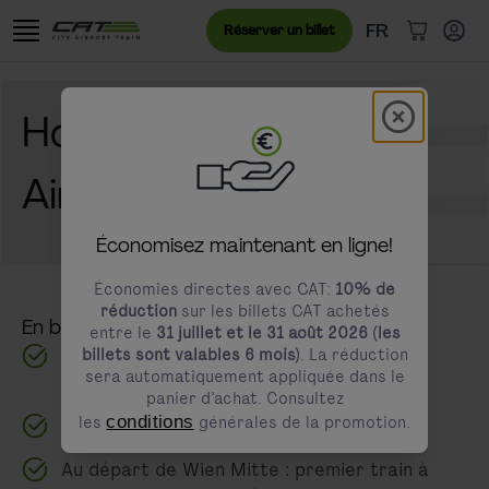
Aller au contenu
Aller à la bannière des cookies
Menu de langue
Langue actuell
FR
Réserver un billet
Article(s)
Modal schl
Horaires du City
modals.promotion.title
Airport Train
Économisez maintenant en ligne!
Économies directes avec CAT:
10% de
réduction
sur les billets CAT achetés
En bref
entre le
31 juillet et le 31 août 2026 (les
16 minutes sans arrêt de l’aéroport au
billets sont valables 6 mois)
. La réduction
sera automatiquement appliquée dans le
centre de Vienne
panier d’achat. Consultez
les
conditions
générales de la promotion.
Tous les jours toutes les 30 minutes
Au départ de Wien Mitte : premier train à