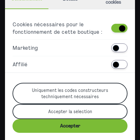
cookies
Carrière
Presse
Cookies nécessaires pour le
Partenaires
fonctionnement de cette boutique :
Accessibility
Marketing
Barrierefreier Ticketkauf
Affilié
Declaration on accessibility
Sitemap
Uniquement les codes constructeurs
techniquement nécessaires
Accepter la sélection
German Version
|
English Version
|
Spanish Version
|
©2026, City Airport Train
Accepter
Terms
|
Imprint
|
Data protection