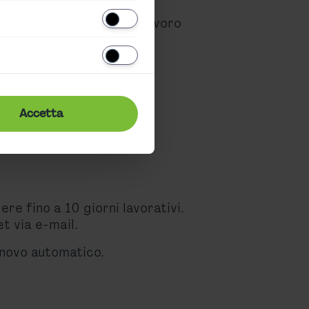
iali esclusive per il City
e. Raggiungi il posto di lavoro
clusa)
Accetta
odo, veloce e diretto in
ere fino a 10 giorni lavorativi.
et via e-mail.
nnovo automatico.