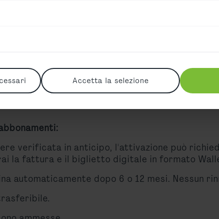
porto di Vienna, puoi approfittare di tariffe spec
e di lavoro ha un accordo in vigore, puoi risparmiar
a stress. Rimani flessibile:
 350,00
(IVA 10% inclusa)
 risparmio
ancora maggiore:
€640.00
(IVA 10% in
cessari
Accetta la selezione
ità esclusiva e viaggia a un prezzo speciale – com
 abbonamenti:
re verificata in anticipo, l'attivazione può richied
 la fattura e il biglietto digitale in formato Wall
mina automaticamente dopo 6 o 12 mesi. Nessun ri
rasferibile.
 sono ammesse.