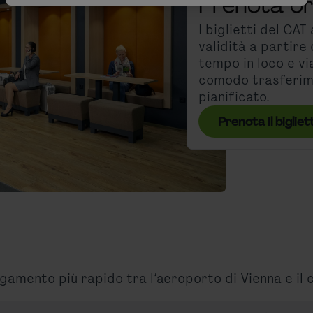
Prenota ora 
I biglietti del CAT
validità a partire
tempo in loco e vi
comodo trasferime
pianificato.
Prenota il bigliet
legamento più rapido tra l’aeroporto di Vienna e il 