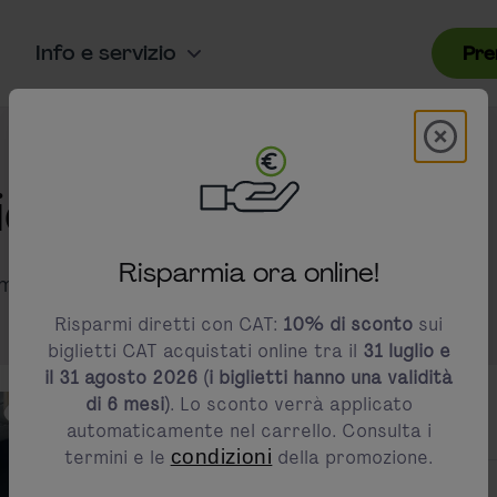
Info e servizio
Pre
Modal 
modals.promotion.title
oni sui biglietti CAT
Risparmia ora online!
mazioni sui nostri prezzi e sconti.
Risparmi diretti con CAT:
10% di sconto
sui
biglietti CAT acquistati online tra il
31 luglio e
il 31 agosto 2026 (i biglietti hanno una validità
di 6 mesi)
. Lo sconto verrà applicato
automaticamente nel carrello. Consulta i
termini e le
condizioni
della promozione.