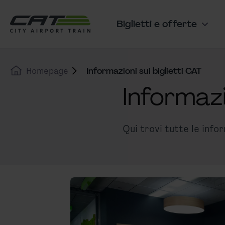
Vai al contenuto
Vai al banner dei cookie
Biglietti e offerte
Navigazione principale
Homepage
Informazioni sui biglietti CAT
Informazi
Qui trovi tutte le infor