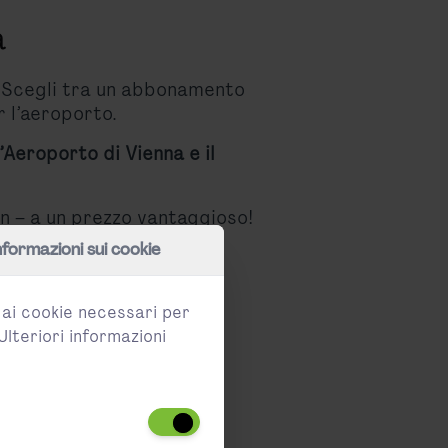
à
e! Scegli tra un abbonamento
r l’aeroporto.
’Aeroporto di Vienna e il
in – a un prezzo vantaggioso!
nformazioni sui cookie
e ai cookie necessari per
 e confortevoli tra
Ulteriori informazioni
Idoneità CAT