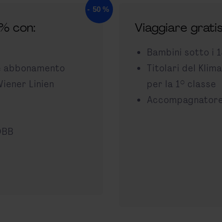
0% con:
Viaggiare grati
Bambini sotto i 1
e abbonamento
Titolari del Kli
Wiener Linien
per la 1° classe
Accompagnatore
R
 ÖBB