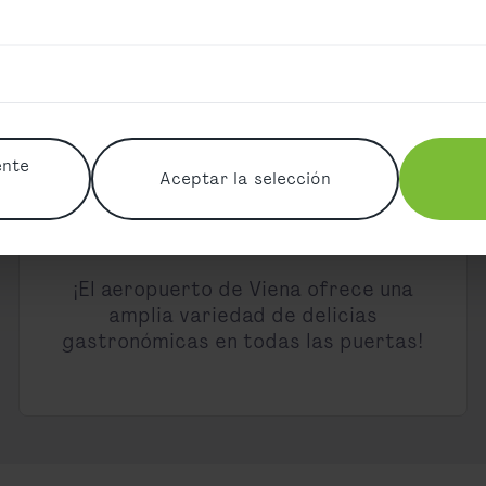
ropuerto de Viena
ente
Aceptar la selección
Restaurantes
¡El aeropuerto de Viena ofrece una
amplia variedad de delicias
gastronómicas en todas las puertas!