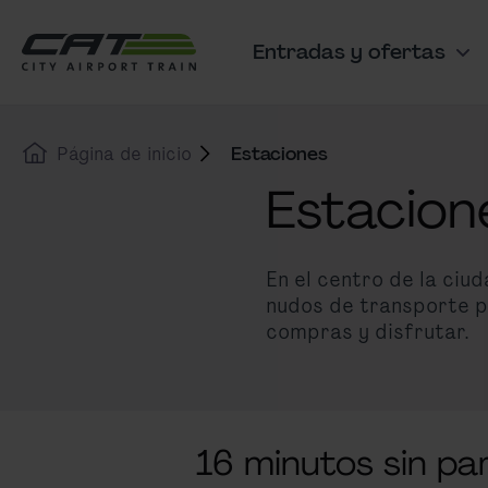
Ir al contenido
Saltar al banner de cookies
Entradas y ofertas
Navegación principal
Página de inicio
Estaciones
Estacion
En el centro de la ciu
nudos de transporte pa
compras y disfrutar.
16 minutos sin pa