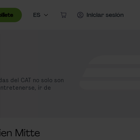
Menú de idioma
Idioma actualmente seleccionado: Es
ES
Iniciar sesión
illete
Artículos en el carrito, Ver carrit
schließen
das del CAT no solo son
ntretenerse, ir de
ien Mitte