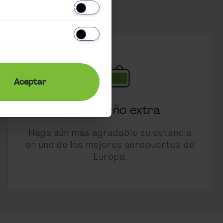
Aceptar
Un pequeño extra
Haga aún más agradable su estancia
en uno de los mejores aeropuertos de
Europa.