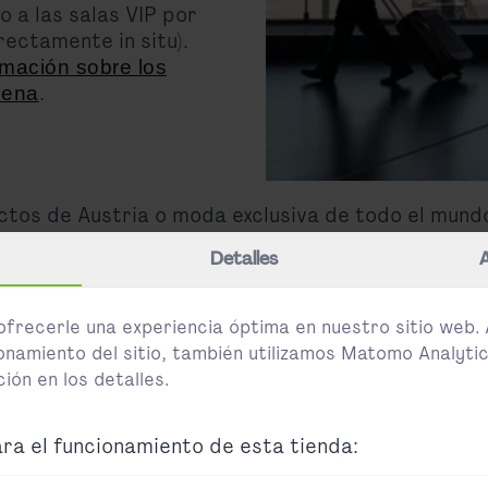
 a las salas VIP por
ectamente in situ).
rmación sobre los
.
iena
ctos de Austria o moda exclusiva de todo el mund
de un vistazo.
eropuerto de Viena
Detalles
ofrecerle una experiencia óptima en nuestro sitio web.
onamiento del sitio, también utilizamos Matomo Analytic
enden diariamente entre las 7:45 y las 22:45.
ón en los detalles.
ra el funcionamiento de esta tienda: