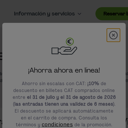
Información y servicios
Reservar b
Modal 
modals.promotion.title
es
¡Ahorra ahora en línea!
dad y directamente en el aeropuerto. Las dos para
ra continuar el viaje, sino también ideales para e
Ahorro sin escalas con CAT:
¡10%
de
descuento en billetes CAT comprados online
entre
el 31 de julio y el 31 de agosto de 2026
(las entradas tienen una validez de 6 meses)
.
El descuento se aplicará automáticamente
en el carrito de compra. Consulta los
radas entre el aeropuerto y W
términos y
condiciones
de la promoción.