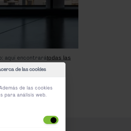
o: aquí encontrará
todas las
Acerca de las cookies
 Además de las cookies
s para análisis web.