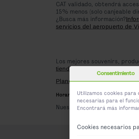
CAT validado, obtendrá acceso
15% menos (solo canjeable dir
¿Busca más información?
Info
servicios del aeropuerto de V
Los mejores souvenirs, produ
tiendas y restaurantes del A
Consentimiento
Plano del aeropuerto
Utilizamos cookies para 
Horario de apertura:
necesarias para el funci
Nuestros mostradores CAT ati
Encontrará más informaci
Cookies necesarios pa