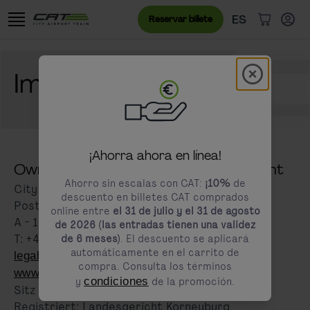
Ir al contenido
Saltar al banner de cookies
Menú de idioma
Idioma actual
ES
Reservar billete
Artículos 
Modal schl
Imprint
modals.promotion.title
¡Ahorra ahora en línea!
Owner and responsible for the content
Ahorro sin escalas con CAT:
¡10%
de
City Air Terminal Betriebsgesellschaft m.b.H
descuento en billetes CAT comprados
Postfach 1
online entre
el 31 de julio y el 31 de agosto
A - 1300 Wien-Flughafen
de 2026 (las entradas tienen una validez
T: +43 1 25 250
de 6 meses)
. El descuento se aplicará
automáticamente en el carrito de
legal@cityairporttrain.com
compra. Consulta los términos
www.cityairporttrain.com
y
condiciones
de la promoción.
Sitz der Gesellschaft: Flughafen Wien
Registriert: Landesgericht Korneuburg