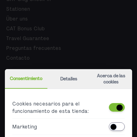
Stationen
Über uns
CAT Bonus Club
Travel Guarantee
Preguntas frecuentes
Contacto
Quiénes somos
Acerca de las
Consentimiento
Detalles
cookies
Empleo
Press
Cookies necesarios para el
B2B
funcionamiento de esta tienda:
Accessibility
Marketing
Barrierefreier Ticketkauf