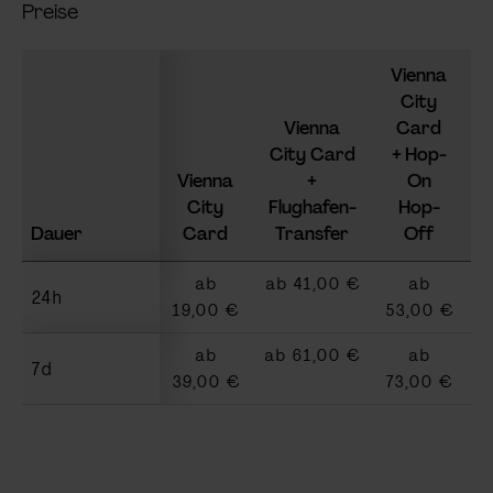
Preise
Vienna
City
C
Vienna
Card
City Card
+ Hop-
F
Vienna
+
On
T
City
Flughafen-
Hop-
Dauer
Card
Transfer
Off
ab
ab 41,00 €
ab
a
24h
19,00 €
53,00 €
ab
ab 61,00 €
ab
a
7d
39,00 €
73,00 €