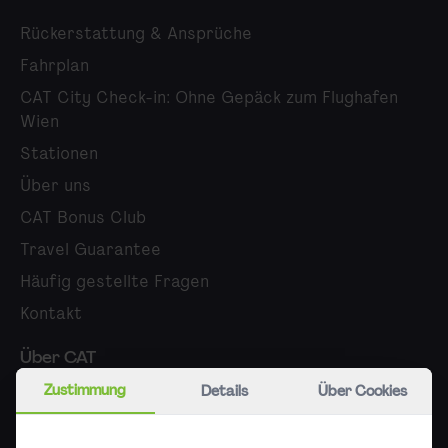
Rückerstattung & Ansprüche
Fahrplan
CAT City Check-in: Ohne Gepäck zum Flughafen
Wien
Stationen
Über uns
CAT Bonus Club
Travel Guarantee
Häufig gestellte Fragen
Kontakt
Über CAT
Zustimmung
Details
Über Cookies
Karriere
Presse