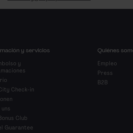
rmación y servicios
Quiénes som
bolso y
Empleo
amaciones
Press
rio
B2B
City Check-in
ionen
 uns
Bonus Club
el Guarantee