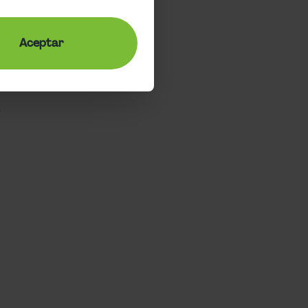
Aceptar
en formato PDF.
por adelantado.
.