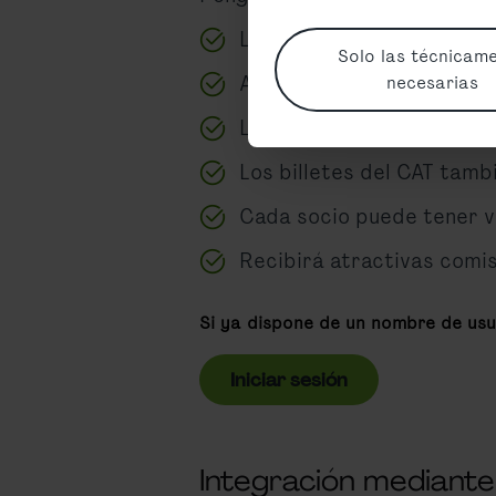
Le enviaremos los datos d
Solo las técnicam
Aquí podrá reservar, desc
necesarias
La facturación se realiza
Los billetes del CAT tamb
Cada socio puede tener v
Recibirá atractivas comis
Si ya dispone de un nombre de usua
Iniciar sesión
Integración mediante