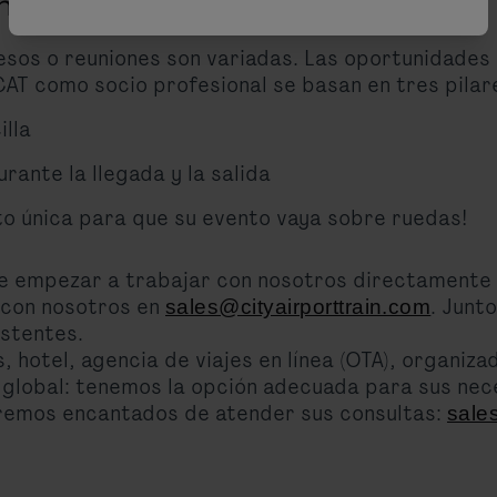
ngresos
sos o reuniones son variadas. Las oportunidades 
CAT como socio profesional se basan en tres pilar
illa
rante la llegada y la salida
to única para que su evento vaya sobre ruedas!
e empezar a trabajar con nosotros directamente y 
 con nosotros en
. Junt
sales@cityairporttrain.com
istentes.
, hotel, agencia de viajes en línea (OTA), organi
n global: tenemos la opción adecuada para sus nec
aremos encantados de atender sus consultas:
sale