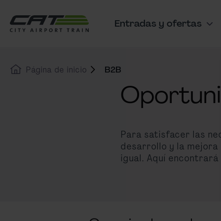
Ir al contenido
Saltar al banner de cookies
Entradas y ofertas
Navegación principal
Página de inicio
B2B
Oportuni
Para satisfacer las n
desarrollo y la mejora
igual. Aquí encontrará