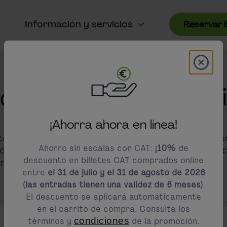
Información y servicios
Reservar b
Modal 
modals.promotion.title
dades de cooperac
¡Ahorra ahora en línea!
ecesidades de nuestros socios B2B, trabajamos co
Ahorro sin escalas con CAT:
¡10%
de
 de nuestras ofertas empresariales. Somos su socio
descuento en billetes CAT comprados online
 nuestros servicios estandarizados.
entre
el 31 de julio y el 31 de agosto de 2026
(las entradas tienen una validez de 6 meses)
.
El descuento se aplicará automáticamente
en el carrito de compra. Consulta los
términos y
condiciones
de la promoción.