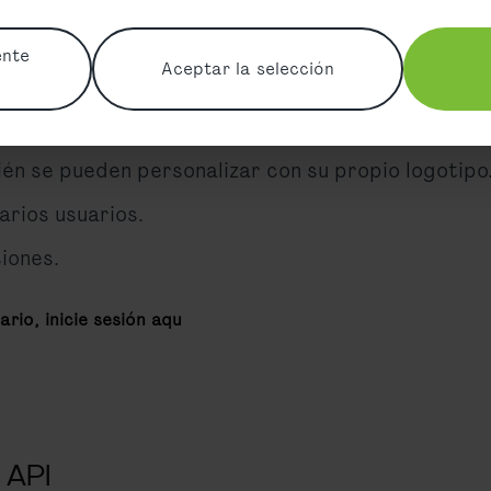
e acceso a la extranet para socios.
ente
Aceptar la selección
argar, enviar o imprimir fácilmente billetes CAT 
 una vez al mes; por tanto, no es necesario pagar 
ién se pueden personalizar con su propio logotipo
arios usuarios.
iones.
rio, inicie sesión aqu
 API