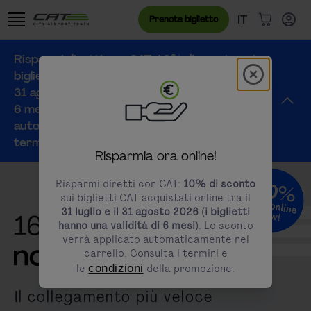
Vai al contenuto
Vai al banner dei cookie
Menu lingua
Lingua attual
IT
Prenota biglietto
Articoli n
Risparmi diretti con CAT: 10% di sconto sui
Modal schl
modals.promotion.title
biglietti CAT acquistati online tra il 31 luglio e il
31 agosto 2026 (i biglietti hanno una validità di
6 mesi). Lo sconto verrà applicato
automaticamente nel carrello. Consulta i
termini e le
condizioni
della promozione.
Risparmia ora online!
Risparmi diretti con CAT:
10% di sconto
sui biglietti CAT acquistati online tra il
31 luglio e il 31 agosto 2026 (i biglietti
16 minuti
hanno una validità di 6 mesi)
. Lo sconto
verrà applicato automaticamente nel
carrello. Consulta i termini e
le
condizioni
della promozione.
Il collegamento più veloce