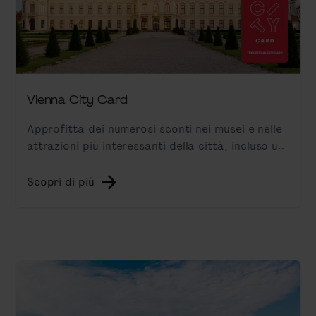
Vienna City Card
Approfitta dei numerosi sconti nei musei e nelle
attrazioni più interessanti della città, incluso un
biglietto per i mezzi pubblici e un tour Hop-On
Hop-Off.
Scopri di più