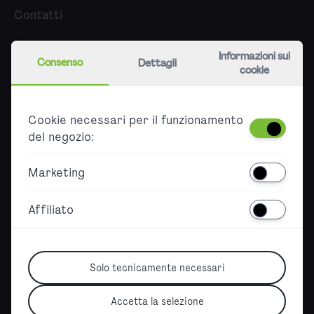
Contatti
Chi siamo
Informazioni sui
Consenso
Dettagli
cookie
Carriera
Stampa
Cookie necessari per il funzionamento
Partner
del negozio:
Accessibility
Marketing
Barrierefreier Ticketkauf
Declaration on accessibility
Affiliato
Sitemap
Solo tecnicamente necessari
Accetta la selezione
German Version
|
English Version
|
Spanish Version
|