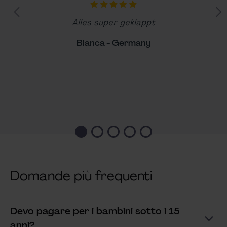
5 su 5 stelle
Alles super geklappt
Bianca - Germany
Domande più frequenti
Devo pagare per i bambini sotto i 15
Mostra risposta
anni?