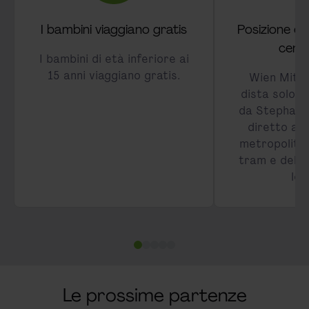
I bambini viaggiano gratis
Posizione cen
centr
I bambini di età inferiore ai
15 anni viaggiano gratis.
Wien Mitt
dista solo 12
da Stephans
diretto a d
metropolitan
tram e della
leg
Le prossime partenze